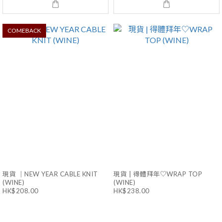
COMEBACK
現貨 ｜NEW YEAR CABLE KNIT
現貨 | 得體拜年♡WRAP TOP
(WINE)
(WINE)
HK$208.00
HK$238.00