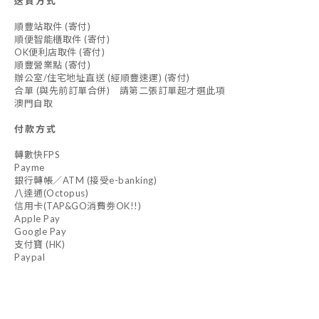
送貨方式
順豐站取件 (寄付)
順便智能櫃取件 (寄付)
OK便利店取件 (寄付)
順豐營業點 (寄付)
辦公室/住宅地址直送 (經順豐速運) (寄付)
合單 (與先前訂單合併) 請第二張訂單起才選此項
澳門自取
付款方式
轉數快FPS
Payme
銀行轉帳／ATM (接受e-banking)
八達通(Octopus)
信用卡(TAP&GO消費劵OK!!)
Apple Pay
Google Pay
支付寶 (HK)
Paypal