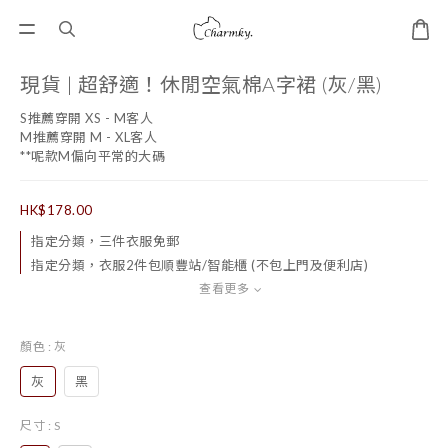
現貨 | 超舒適！休閒空氣棉A字裙 (灰/黑)
S推薦穿開 XS - M客人
M推薦穿開 M - XL客人
**呢款M偏向平常的大碼
HK$178.00
指定分類，三件衣服免郵
指定分類，衣服2件包順豐站/智能櫃 (不包上門及便利店)
查看更多
顏色
: 灰
灰
黑
尺寸
: S