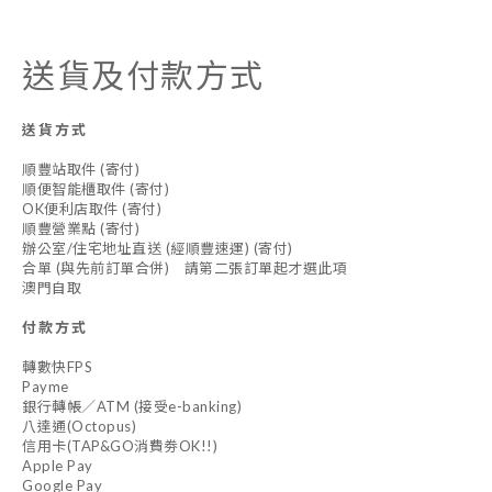
送貨及付款方式
送貨方式
順豐站取件 (寄付)
順便智能櫃取件 (寄付)
OK便利店取件 (寄付)
順豐營業點 (寄付)
辦公室/住宅地址直送 (經順豐速運) (寄付)
合單 (與先前訂單合併) 請第二張訂單起才選此項
澳門自取
付款方式
轉數快FPS
Payme
銀行轉帳／ATM (接受e-banking)
八達通(Octopus)
信用卡(TAP&GO消費劵OK!!)
Apple Pay
Google Pay