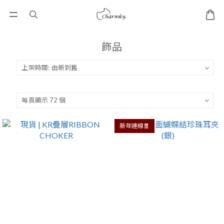
飾品
新年連線🧧