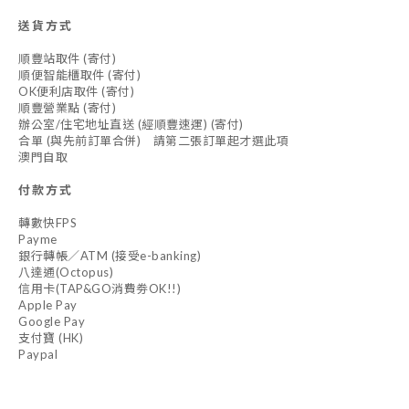
送貨方式
順豐站取件 (寄付)
順便智能櫃取件 (寄付)
OK便利店取件 (寄付)
順豐營業點 (寄付)
辦公室/住宅地址直送 (經順豐速運) (寄付)
合單 (與先前訂單合併) 請第二張訂單起才選此項
澳門自取
付款方式
轉數快FPS
Payme
銀行轉帳／ATM (接受e-banking)
八達通(Octopus)
信用卡(TAP&GO消費劵OK!!)
Apple Pay
Google Pay
支付寶 (HK)
Paypal