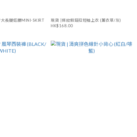
長腿低腰MINI-SKIRT
現貨 |條紋假鈕扣短袖上衣 (薰衣草/灰)
HK$168.00