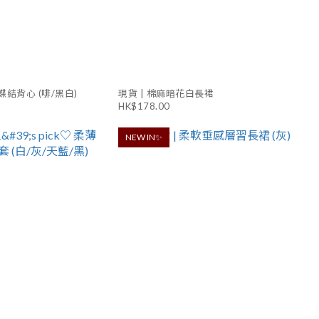
蝶結背心 (啡/黑白)
現貨 | 棉麻暗花白長裙
HK$178.00
NEW IN✨