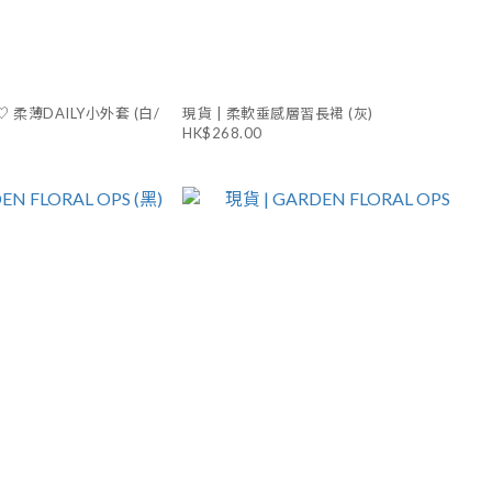
ck♡ 柔薄DAILY小外套 (白/
現貨 | 柔軟垂感層習長裙 (灰)
HK$268.00