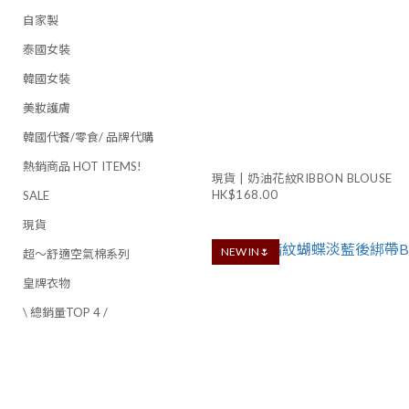
自家製
泰國女裝
韓國女裝
美妝護膚
韓國代餐/零食/ 品牌代購
熱銷商品 HOT ITEMS!
現貨 | 奶油花紋RIBBON BLOUSE
HK$168.00
SALE
現貨
NEW IN🌷
超～舒適空氣棉系列
皇牌衣物
\ 總銷量TOP 4 /