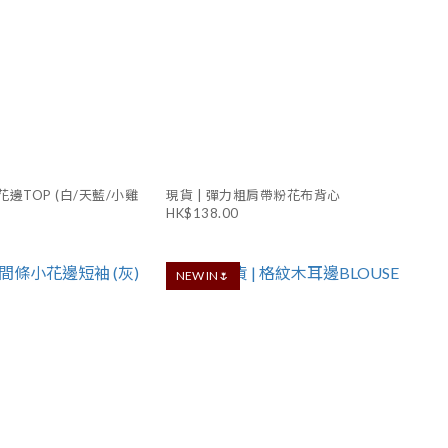
花邊TOP (白/天藍/小雞
現貨 | 彈力粗肩帶粉花布背心
HK$138.00
NEW IN🌷