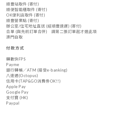
順豐站取件 (寄付)
順便智能櫃取件 (寄付)
OK便利店取件 (寄付)
順豐營業點 (寄付)
辦公室/住宅地址直送 (經順豐速運) (寄付)
合單 (與先前訂單合併) 請第二張訂單起才選此項
澳門自取
付款方式
轉數快FPS
Payme
銀行轉帳／ATM (接受e-banking)
八達通(Octopus)
信用卡(TAP&GO消費劵OK!!)
Apple Pay
Google Pay
支付寶 (HK)
Paypal