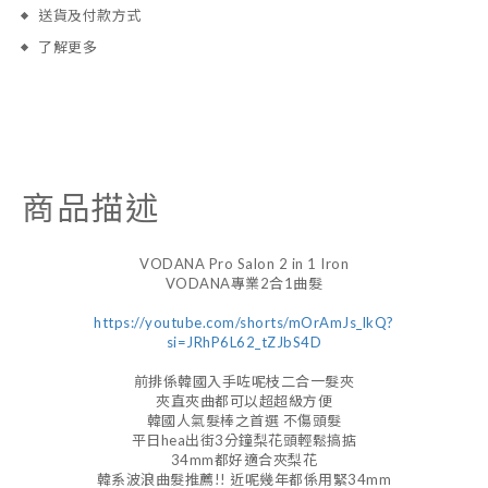
送貨及付款方式
了解更多
商品描述
VODANA Pro Salon 2 in 1 Iron
VODANA專業2合1曲髮
https://youtube.com/shorts/mOrAmJs_lkQ?
si=JRhP6L62_tZJbS4D
前排係韓國入手咗呢枝二合一髮夾
夾直夾曲都可以超超級方便
韓國人氣髮棒之首選 不傷頭髮
平日hea出街3分鐘梨花頭輕鬆搞掂
34mm都好適合夾梨花
韓系波浪曲髮推薦!! 近呢幾年都係用緊34mm