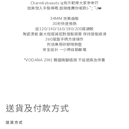
Charmkybeauty ig有示範俾大家參考吓
如果想入手髮棒嘅 超級推薦你呢款(˶‾᷄ ⁻̫ ‾᷅˵)❤️
34MM 完美曲髮
30秒快速預熱
設120/140/160/180/200度調較
陶瓷燙板 最大程度減低對頭髮損害 保持頭髮順滑
360度旋手柄方便操作
附送專用矽膠隔熱墊
安全設計 一小時自動斷電
*VODANA 2IN1 韓國兩腳插頭 不設退換及保養
送貨及付款方式
送貨方式