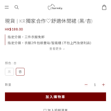
現貨 | KR獨家合作♡舒適休閒裙 (黑/杏)
HK$188.00
指定分類，三件衣服免郵
指定分類，衣服2件包順豐站/智能櫃 (不包上門及便利店)
查看更多
顏色
: 杏
黑
杏
數量
加入購物車
加入追蹤清單