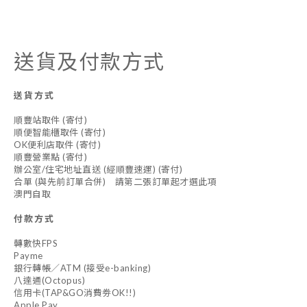
送貨及付款方式
送貨方式
順豐站取件 (寄付)
順便智能櫃取件 (寄付)
OK便利店取件 (寄付)
順豐營業點 (寄付)
辦公室/住宅地址直送 (經順豐速運) (寄付)
合單 (與先前訂單合併) 請第二張訂單起才選此項
澳門自取
付款方式
轉數快FPS
Payme
銀行轉帳／ATM (接受e-banking)
八達通(Octopus)
信用卡(TAP&GO消費劵OK!!)
Apple Pay