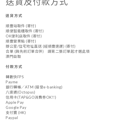
送貨及付款方式
送貨方式
順豐站取件 (寄付)
順便智能櫃取件 (寄付)
OK便利店取件 (寄付)
順豐營業點 (寄付)
辦公室/住宅地址直送 (經順豐速運) (寄付)
合單 (與先前訂單合併) 請第二張訂單起才選此項
澳門自取
付款方式
轉數快FPS
Payme
銀行轉帳／ATM (接受e-banking)
八達通(Octopus)
信用卡(TAP&GO消費劵OK!!)
Apple Pay
Google Pay
支付寶 (HK)
Paypal