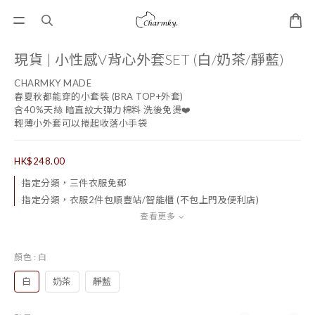
現貨 | 小性感V背心外套SET (白/奶茶/靜藍)
CHARMKY MADE
春夏秋都能穿的小套裝 (BRA TOP+外套)
含40%天絲 暗直紋大彈力棉料 洗後免燙❤️
輕薄小外套可以捲起收落小手袋
HK$248.00
指定分類，三件衣服免郵
指定分類，衣服2件包順豐站/智能櫃 (不包上門及便利店)
查看更多
顏色
: 白
白
奶茶
靜藍