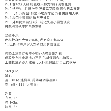
Pt.1 含40%天絲 暗直紋大彈力棉料 洗後免燙
Pt.2 鏤空V小性感計設 既簡單又精緻 適合日常穿著
Pt.3 可拆式胸墊+舒適不勒胸橡筋 穿著更舒適美觀
Pt.4 胸口小碎抓褶 胸形更好看
Pt.5 外套簡潔無鈕設計 前短後長小飄逸弧度
可配搭其他不同吊帶穿著
溫馨提示:
此為軟身超大彈力布料, 所有身形都能穿
*但上圍較豐滿客人穿著效果會較性感
胸墊原意為穿著時不被BRA帶影響外觀
但軟身布料會承托力不足 估計僅適合小胸客人
上圍較豐滿客人建議可以拆去胸墊,穿自己內衣❤️
SIZE(CM)
背心
長: 33 (不連肩帶, 肩帶可調節長度)
胸: 68 - 118 (大彈性)
外套
衣長: 46
胸: FREE
袖長: 56