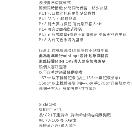
淡淡夏日清爽款式
簡潔同時精緻 休閒同時保留一點少女感
Pt.1 心口橡筋抓胸更能貼合身材
Pt.2 MINI小珍珠點綴
Pt.3 背大彈力橡筋 所有身形客人ok!
Pt.4 腰旁2個隱藏式裙袋
Pt.5 可拆式胸墊+舒適不勒胸橡筋 穿著更舒適美觀
Pt.6 內有同色系滑內里裙
版形上 微弧度高腰線 肚腩位不貼身剪裁
此為近年流行mini ops設計 短身顯腿長
未能接受MINI OPS客人要多加考慮
❤️
跟個人喜好選購
以下穿著建議讖
僅供參考
157cm以下推薦短版 (店主155cm穿短版參考)
158cm以上推薦長版 (相中小幫手170cm穿長版參考)
高個子客人可多加考慮/門市試身
SIZE(CM)
SHORT VER.
長: 62 (不連肩帶, 肩帶綁蝴蝶結調節長度)
胸: 78-106 後大彈性
高腰:67-90 後大彈性