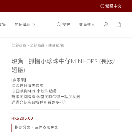
繁體中文
搜尋
會員登入
政策
如何購買
全部商品
>
全部商品
>
連身裙/褲
現貨 | 抓摺小珍珠牛仔MINI-OPS (長版/
短版)
[自家製]
淡淡夏日清爽款式
心口抓胸MINI小珍珠點綴
簡潔同時精緻 休閒同時保留一點少女感
詳盡介紹商品描述查看更多~♡
HK$285.00
指定分類，三件衣服免郵