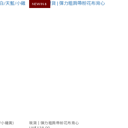
NEW IN🌷
/小雞黃)
現貨 | 彈力粗肩帶粉花布背心