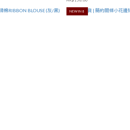
HK$158.00
NEW IN🌷