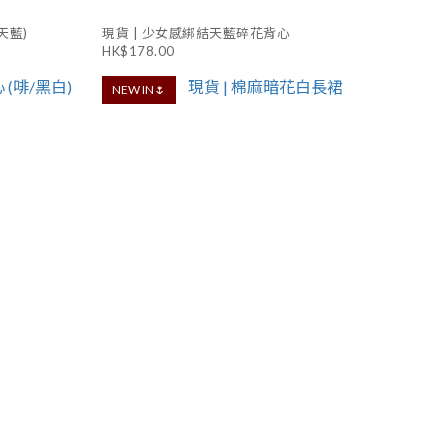
天藍)
現貨 | 少女感綁結天藍碎花背心
HK$178.00
NEW IN🌷