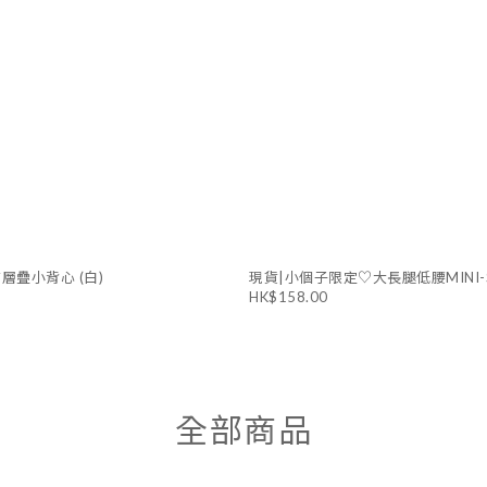
布層疊小背心 (白)
現貨|小個子限定♡大長腿低腰MINI-SK
HK$158.00
全部商品