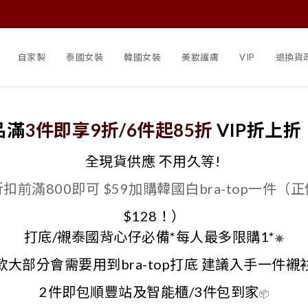
自家製
泰國女裝
韓國女裝
美妝護膚
VIP
退換貨
品滿
3件即享9折/6件起85折
VIP折上折
全現貨供應 不用久等!
折扣前滿800即可 $59加購韓國白bra-top一件（正
$128！）
打底/襯泰國背心仔必備*每人最多限購1*
☀️
款大部分會需要用到bra-top打底 建議入手一件襯
2件即包順豐站及智能櫃/3件包到家
📦