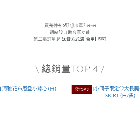
買完仲有o野想加單? ᕱ⑅ᕱ
網站設自助合單功能
第二張訂單起
送貨方式選[合單] 即可
\ 總銷量TOP 4 /
🏆TOP 3