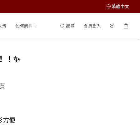
繁體中文
搜尋
會員登入
政策
如何購買
！！✨
價
衫方便