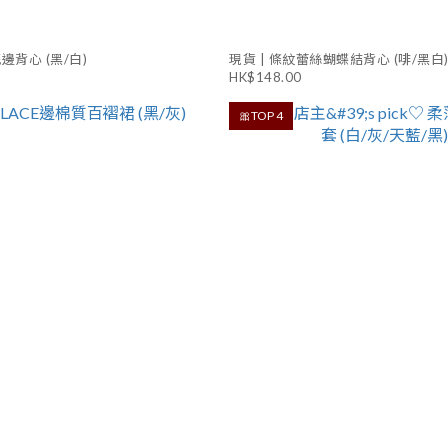
邊背心 (黑/白)
現貨 | 條紋蕾絲蝴蝶結背心 (啡/黑白
HK$148.00
🎀TOP 4