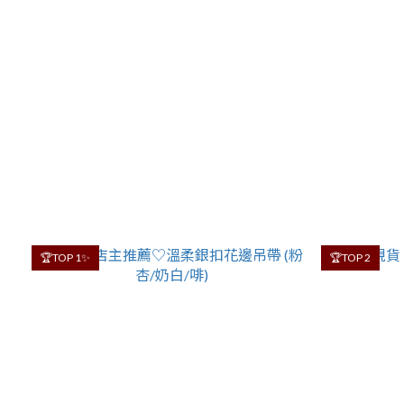
🏆TOP 1✨
🏆TOP 2