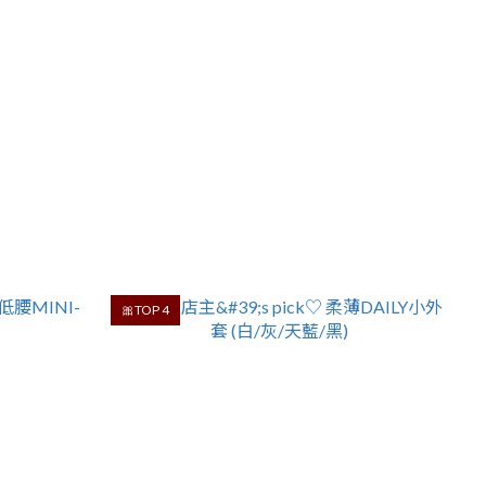
🎀TOP 4