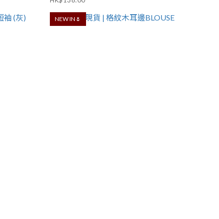
HK$138.00
NEW IN🌷