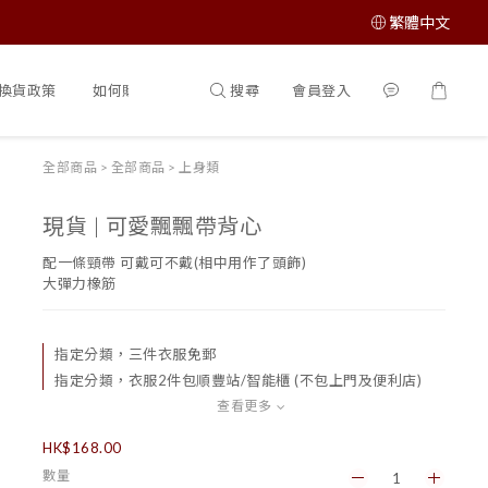
繁體中文
搜尋
會員登入
換貨政策
如何購買
全部商品
>
全部商品
>
上身類
現貨 | 可愛飄飄帶背心
配一條頸帶 可戴可不戴(相中用作了頭飾)
大彈力橡筋
指定分類，三件衣服免郵
指定分類，衣服2件包順豐站/智能櫃 (不包上門及便利店)
查看更多
HK$168.00
數量