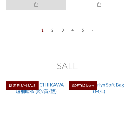
1
2
3
4
5
»
SALE
斷碼 藍S/M SALE
SOFT(L) Ivory