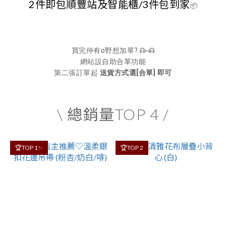
2件即包順豐站及智能櫃/3件包到家
📦
買完仲有o野想加單? ᕱ⑅ᕱ
網站設自助合單功能
第二張訂單起
送貨方式選[合單] 即可
\ 總銷量TOP 4 /
🏆TOP 1✨
🏆TOP 2