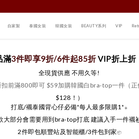
自家製
泰國女裝
韓國女裝
BEAUTY系列
VIP
Ret
品滿
3件即享9折/6件起85折
VIP折上折
全現貨供應 不用久等!
折扣前滿800即可 $59加購韓國白bra-top一件（正
$128！）
打底/襯泰國背心仔必備*每人最多限購1*
☀️
款大部分會需要用到bra-top打底 建議入手一件襯
2件即包順豐站及智能櫃/3件包到家
📦