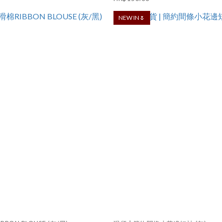
NEW IN🌷