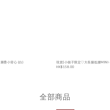
布層疊小背心 (白)
現貨|小個子限定♡大長腿低腰MINI-SK
HK$158.00
全部商品