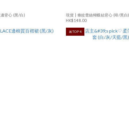
邊背心 (黑/白)
現貨 | 條紋蕾絲蝴蝶結背心 (啡/黑白
HK$148.00
🎀TOP 4