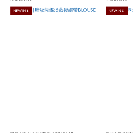
NEW IN🌷
NEW IN🌷