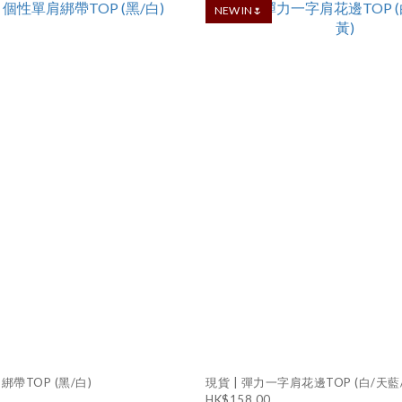
NEW IN🌷
綁帶TOP (黑/白)
現貨 | 彈力一字肩花邊TOP (白/天藍
HK$158.00