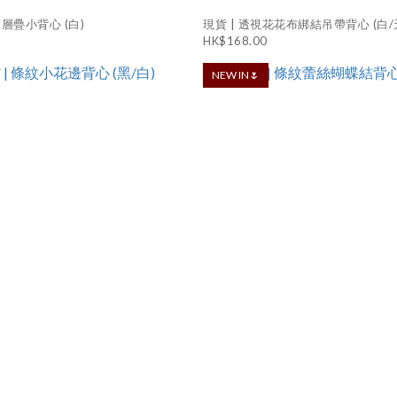
布層疊小背心 (白)
現貨 | 透視花花布綁結吊帶背心 (白/
HK$168.00
NEW IN🌷