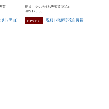
天藍)
現貨 | 少女感綁結天藍碎花背心
HK$178.00
NEW IN🌷