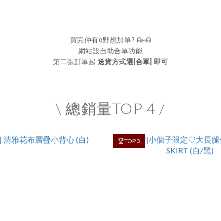
買完仲有o野想加單? ᕱ⑅ᕱ
網站設自助合單功能
第二張訂單起
送貨方式選[合單] 即可
\ 總銷量TOP 4 /
🏆TOP 3