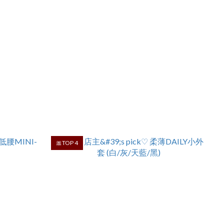
🎀TOP 4