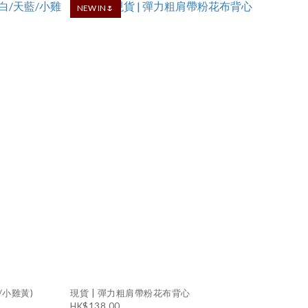
NEW IN🌷
/小雞黃)
現貨 | 彈力粗肩帶粉花布背心
HK$138.00