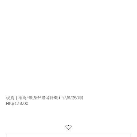
現貨 | 推薦~軟身舒適薄針織 (白/黑/灰/啡)
HK$178.00