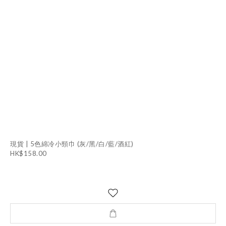
現貨 | 5色綿冷小頸巾 (灰/黑/白/藍/酒紅)
HK$158.00