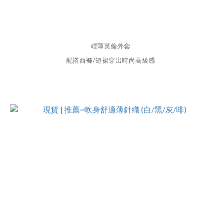
輕薄英倫外套
配搭西褲/短裙穿出時尚高級感